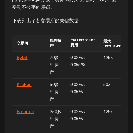
的维持margin分级，确保你的头寸规模扩大时不会
受到不公平的惩罚。
下表列出了各交易所的关键数据：
maker/taker
抵押资
最大
交易所
关
费用
leverage
产
Bybit
70多
0.02% /
125x
未
种资
0.055%
产
m
Kraken
50多
0.02% /
50x
种资
0.05%
产
(
Binance
350多
0.02% /
125x
种资
0.05%
产