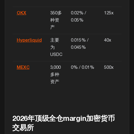
OKX
350多
0.02% /
125x
种资
0.05%
产
Hyperliquid
主要
0.015% /
40x
在
为
0.045%
L
USDC
MEXC
3,000
0% / 0.01%
500x
多种
l
资产
无
2026年顶级全仓margin加密货币
交易所