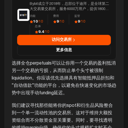
Bybit成立于2018年，总部位于迪拜，是全球第二
大交易量交易所，服务6000万用户，提供1800多
种资产，日交易额超过110亿美元。
功能
费用
监管
10
9
9
/10
/10
/10
总体
9.4
/10
访问交易所
更多信息
选择全仓perpetuals可以让你用一个交易的盈利抵消
另一个交易的亏损，从而防止单个头寸被强制
liquidation。你应该优先选择具有智能抵押品折扣和
“自动借款”功能的平台，以避免在快速变化的市场趋
势中出现手动funding延迟。
我们建议寻找那些能将你的spot和衍生品风险整合
到一个单一流动性池的交易所。这对于维持大额投
资组合而不分散资金至关重要。同时，要寻找透明