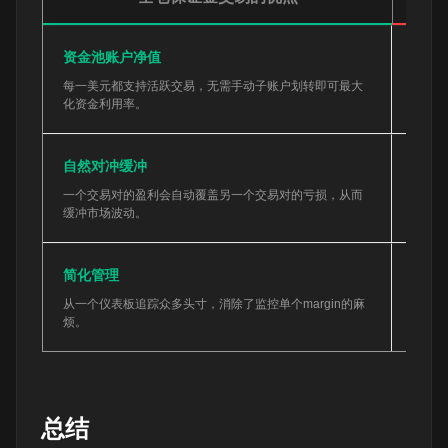
资金池账户净值
系统
每一美元都支持活跃交易，无需手动子账户划转即可最大
一次失
化资金利用率。
的全面li
自然对冲缓冲
风险
一个交易对的盈利会自动覆盖另一个交易对的亏损，从而
当每笔
缓冲市场波动。
险。
简化管理
利息
从一个仪表板追踪众多头寸，消除了监控单个margin的麻
借入资
烦。
的利润
总结