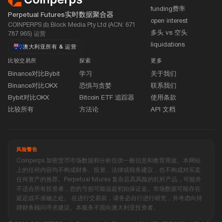
funding费率
Perpetual Futures实时数据聚合器
open interest
COINPERPS 由 Block Media Pty Ltd (ACN: 671
多头 vs 空头
787 965) 运营
liquidations
澳大利亚所有
&
运营
比较交易所
探索
更多
Binance对比Bybit
学习
关于我们
Binance对比OKX
恐惧与贪婪
联系我们
Bybit对比OKX
Bitcoin ETF 追踪器
使用条款
比较所有
方法论
API 文档
风险警告
Coinperps 加密货币市场数据和分析仅供一般信息和教育用途。本网站
上的任何内容均不构成财务、投资、法律或税务建议，也不构成对买卖
任何资产的推荐。Perpetual futures 复杂且高风险的杠杆产品，可能并
不适合所有投资者，您的亏损可能远超初始保证金。市场数据可能存在
延迟或不准确之处。 在进行交易前，请务必自行进行研究，并考虑向持
牌财务顾问寻求建议。本服务不面向澳大利亚投资者。