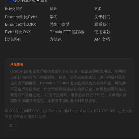
澳大利亚所有
&
运营
比较交易所
探索
更多
Binance对比Bybit
学习
关于我们
Binance对比OKX
恐惧与贪婪
联系我们
Bybit对比OKX
Bitcoin ETF 追踪器
使用条款
比较所有
方法论
API 文档
风险警告
Coinperps 加密货币市场数据和分析仅供一般信息和教育用途。本网站
上的任何内容均不构成财务、投资、法律或税务建议，也不构成对买卖
任何资产的推荐。Perpetual futures 复杂且高风险的杠杆产品，可能并
不适合所有投资者，您的亏损可能远超初始保证金。市场数据可能存在
延迟或不准确之处。 在进行交易前，请务必自行进行研究，并考虑向持
牌财务顾问寻求建议。本服务不面向澳大利亚投资者。
© 2026 COINPERPS。由 Block Media Pty Ltd (ACN: 671 787 965) 在澳大利
亚悉尼自豪地拥有和运营。