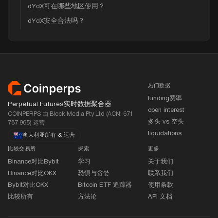
dYdX可在哪些地区使用？
dYdX安全合法吗？
页脚
热门数据
funding费率
Perpetual Futures实时数据聚合器
open interest
COINPERPS 由 Block Media Pty Ltd (ACN: 671
多头 vs 空头
787 965) 运营
liquidations
澳大利亚所有
&
运营
比较交易所
探索
更多
Binance对比Bybit
学习
关于我们
Binance对比OKX
恐惧与贪婪
联系我们
Bybit对比OKX
Bitcoin ETF 追踪器
使用条款
比较所有
方法论
API 文档