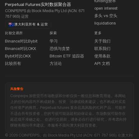
funding费率
Perpetual Futures实时数据聚合器
open interest
COINPERPS 由 Block Media Pty Ltd (ACN: 671
多头 vs 空头
787 965) 运营
liquidations
澳大利亚所有
&
运营
比较交易所
探索
更多
Binance对比Bybit
学习
关于我们
Binance对比OKX
恐惧与贪婪
联系我们
Bybit对比OKX
Bitcoin ETF 追踪器
使用条款
比较所有
方法论
API 文档
风险警告
Coinperps 加密货币市场数据和分析仅供一般信息和教育用途。本网站
上的任何内容均不构成财务、投资、法律或税务建议，也不构成对买卖
任何资产的推荐。Perpetual futures 复杂且高风险的杠杆产品，可能并
不适合所有投资者，您的亏损可能远超初始保证金。市场数据可能存在
延迟或不准确之处。 在进行交易前，请务必自行进行研究，并考虑向持
牌财务顾问寻求建议。本服务不面向澳大利亚投资者。
© 2026 COINPERPS。由 Block Media Pty Ltd (ACN: 671 787 965) 在澳大利