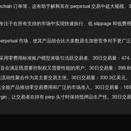
nchain 订单簿，这有助于解释其在 perpetual 交易中超大规模
所，专注于在所有支持的市场中实现快速执行、低 slippage 和低费
rpetual 市场，使其产品组合比大多数原生加密竞争对手更广泛
s，同时采用零费用标准账户模型来吸引活跃交易者。30日交易量：474
在满足既需要控制权又需要性能的用户。30日交易量：398.8
和多链流动性聚合作为其主要交易主张。30日交易量：330.3亿美元。
能产品推动零交易费用和广泛的市场准入。30日交易量：169
为 margin，让交易者在持有 perp 头寸时保持抵押品生产性。30日交易