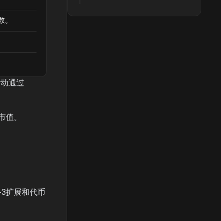
数。
活动通过
币市值。
P-3扩展和代币