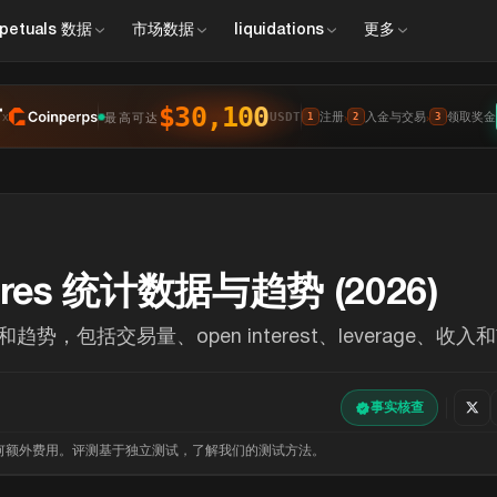
petuals
数据
市场
数据
liquidations
更多
$30,100
x
注册
入金与交易
领取奖金
最高可达
›
›
USDT
1
2
3
tures 统计数据与趋势 (2026)
，包括交易量、open interest、leverage、收
事实核查
来任何额外费用。评测基于独立测试，了解我们的测试方法。