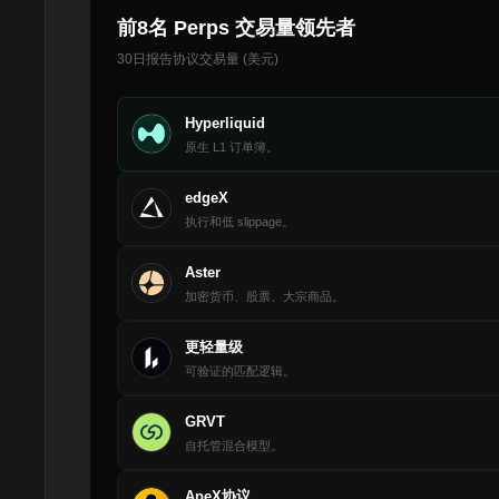
前8名 Perps 交易量领先者
30日报告协议交易量 (美元)
Hyperliquid
原生 L1 订单簿。
edgeX
执行和低 slippage。
Aster
加密货币、股票、大宗商品。
更轻量级
可验证的匹配逻辑。
GRVT
自托管混合模型。
ApeX协议