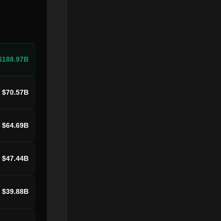
$188.97B
$70.57B
$64.69B
$47.44B
$39.88B