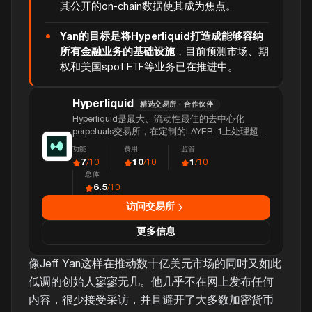
其公开的on-chain数据使其成为焦点。
Yan的目标是将Hyperliquid打造成能够容纳
所有金融业务的基础设施
，目前预测市场、期
权和美国spot ETF等业务已在推进中。
Hyperliquid
精选交易所 · 合作伙伴
Hyperliquid是最大、流动性最佳的去中心化
perpetuals交易所，在定制的LAYER-1上处理超过
2万亿美元的交易量，并实现亚秒级最终性。
功能
费用
监管
7
10
1
/10
/10
/10
总体
6.5
/10
访问交易所
更多信息
像Jeff Yan这样在推动数十亿美元市场的同时又如此
低调的创始人寥寥无几。他几乎不在网上发布任何
内容，很少接受采访，并且避开了大多数加密货币