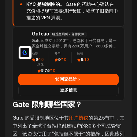
KYC 是强制性的。
Gate 的帮助中心确认在
充值和提现前需要进行验证，堵塞了旧指南中
描述的 VPN 漏洞。
Gate.io
精选交易所 · 合作伙伴
Gate.io成立于2013年，总部位于开曼群岛，是一
家全球性交易所，拥有2200万用户、3800多种资
产、560个perpetual交易对，日交易量超过90亿美
功能
费用
监管
元。
9
9
8
/10
/10
/10
总体
8.75
/10
访问交易所
更多信息
Gate 限制哪些国家？
Gate 的受限制地区位于其
用户协议
的第2.5节中，其
中列出了全球平台拒绝创建账户的30多个司法管辖
区。该协议使用了“包括但不限于”的措辞，因此该列