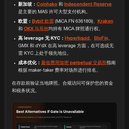
新加坡：
Coinhako
和
Independent Reserve
是主要的 MAS 许可大型支付机构。
欧盟：
Bybit 欧盟
(MiCA FN 636180i)、
Kraken
和
OKX 马耳他
均持有 MiCA 牌照通行权。
高 leverage 无 KYC：
Hyperliquid
、
BloFin
、
GMX 和 dYdX 在高 leverage 方面，在可选或无
需 KYC 上处于领先地位。
成本优化：
最低费用加密 perpetual 交易所
指南
根据 maker-taker 费率对场所进行排名。
在存款前验证当地牌照。合规访问可保护您的资金
和税务状况。