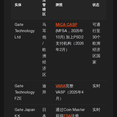
法
实体
管
牌照
状态
辖
区
Gate
马
MiCA CASP
可通
Technology
耳
(MFSA，2025年
行至
Ltd
他
10月) 加上PSD2
30个
/
支付机构（2026
欧洲
欧
年2月）
经济
洲
区国
经
家
济
区
Gate
迪
VARA
完整
实时
Technology
拜
VASP（2025年4
FZE
月）
Gate Japan
日
通过Coin Master
实时
K.K.
本
获得
FSA
注册