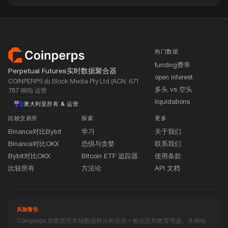
页脚
热门数据
funding费率
Perpetual Futures实时数据聚合器
open interest
COINPERPS 由 Block Media Pty Ltd (ACN: 671
多头 vs 空头
787 965) 运营
liquidations
澳大利亚所有
&
运营
比较交易所
探索
更多
Binance对比Bybit
学习
关于我们
Binance对比OKX
恐惧与贪婪
联系我们
Bybit对比OKX
Bitcoin ETF 追踪器
使用条款
比较所有
方法论
API 文档
风险警告
Coinperps 加密货币市场数据和分析仅供一般信息和教育用途。本网站