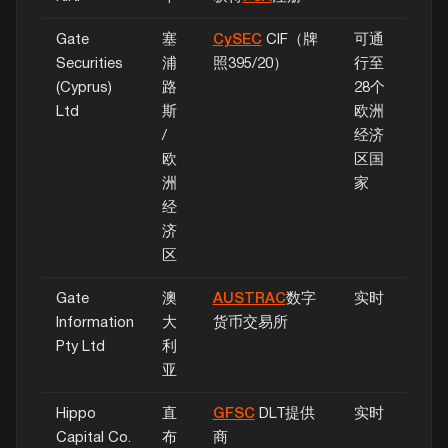
Gate
塞
CySEC
CIF（牌
可通
Securities
浦
照395/20）
行至
(Cyprus)
路
28个
Ltd
斯
欧洲
/
经济
欧
区国
洲
家
经
济
区
Gate
澳
AUSTRAC
数字
实时
Information
大
货币交易所
Pty Ltd
利
亚
Hippo
直
GFSC
DLT提供
实时
Capital Co.
布
商