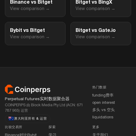
Binance vs Bitget
Bitget vs BingX
View comparison →
View comparison →
Bybit vs Bitget
Bitget vs Gate.io
View comparison →
View comparison →
页脚
热门数据
funding费率
Perpetual Futures实时数据聚合器
open interest
COINPERPS 由 Block Media Pty Ltd (ACN: 671
多头 vs 空头
787 965) 运营
liquidations
澳大利亚所有
&
运营
比较交易所
探索
更多
Binance对比Bybit
学习
关于我们